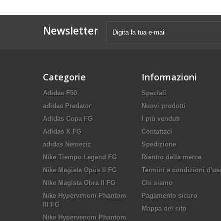
Newsletter
Categorie
Informazioni
Adidas F50
Speciali
adidas Predator
Nuovi prodotti
Adidas Copa FG
I più venduti
Adidas X FG
Contattaci
adidas Nemeziz
Spedizione
Nike Tiempo Legend FG
Rientro della merce
Nike Magista Opus II FG
Termini e condizioni d'us
Nike Magista Obra II FG
Chi siamo
Nike Hypervenom Phantom
Pagamento sicuro
III FG
Mappa del sito
Nike Hypervenom Phantom