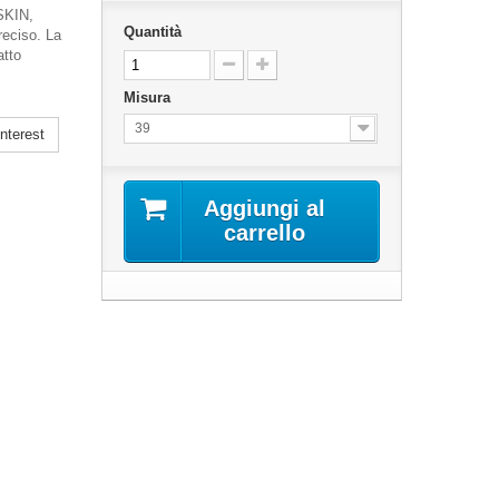
SKIN,
Quantità
preciso. La
atto
Misura
39
nterest
Aggiungi al
carrello