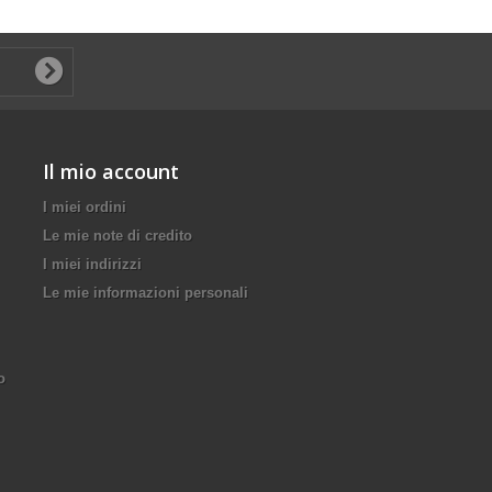
Il mio account
I miei ordini
Le mie note di credito
I miei indirizzi
Le mie informazioni personali
o