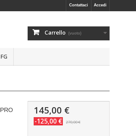
Contattaci
Accedi
Carrello
(vuoto)
 FG
145,00 €
G-PRO
-125,00 €
270,00 €