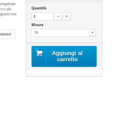
rogettate
Quantità
acco più
 giusto mix
Misura
39
nterest
Aggiungi al
carrello