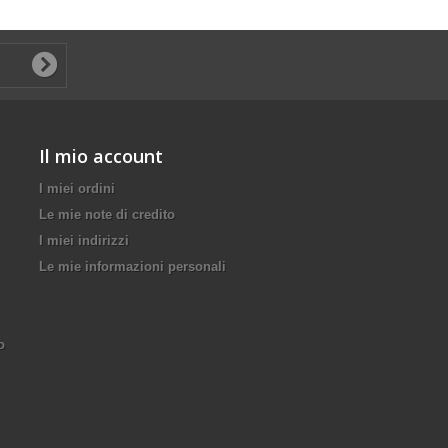
Il mio account
I miei ordini
Le mie note di credito
I miei indirizzi
Le mie informazioni personali
o