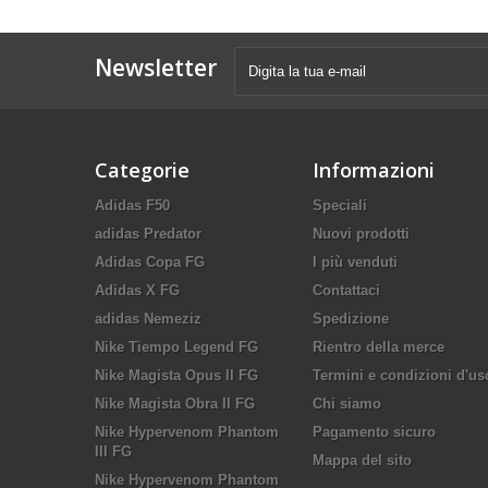
Newsletter
Categorie
Informazioni
Adidas F50
Speciali
adidas Predator
Nuovi prodotti
Adidas Copa FG
I più venduti
Adidas X FG
Contattaci
adidas Nemeziz
Spedizione
Nike Tiempo Legend FG
Rientro della merce
Nike Magista Opus II FG
Termini e condizioni d'us
Nike Magista Obra II FG
Chi siamo
Nike Hypervenom Phantom
Pagamento sicuro
III FG
Mappa del sito
Nike Hypervenom Phantom