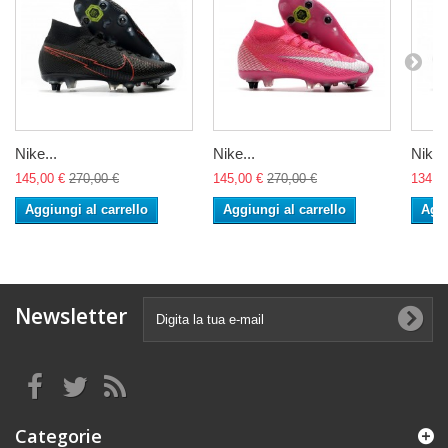
Nike...
Nike...
Nike..
145,00 €
270,00 €
145,00 €
270,00 €
134,0
Aggiungi al carrello
Aggiungi al carrello
Aggi
Newsletter
Categorie