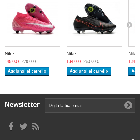
Nike...
Nike...
Nike..
145,00 €
270,00 €
134,00 €
260,00 €
134,0
Aggiungi al carrello
Aggiungi al carrello
Aggi
Newsletter