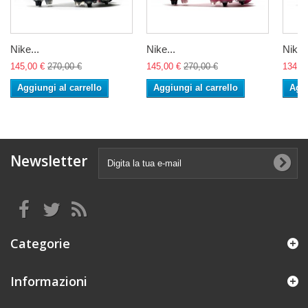
Nike...
Nike...
Nike..
145,00 €
270,00 €
145,00 €
270,00 €
134,0
Aggiungi al carrello
Aggiungi al carrello
Aggi
Newsletter
Categorie
Informazioni