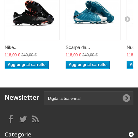
Nike...
Scarpa da...
Nuovo
118,00 €
240,00 €
118,00 €
240,00 €
118,0
Aggiungi al carrello
Aggiungi al carrello
Aggi
Newsletter
Categorie