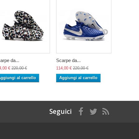
arpe da...
Scarpe da...
Scarpe da.
4,00 €
220,00 €
114,00 €
220,00 €
114,00 €
22
ggiungi al carrello
Aggiungi al carrello
Aggiungi 
Seguici