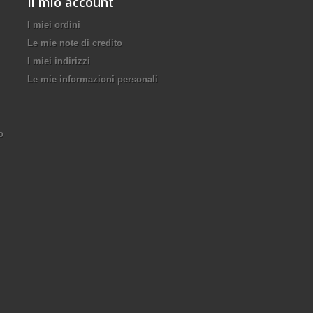
Il mio account
I miei ordini
Le mie note di credito
I miei indirizzi
Le mie informazioni personali
o