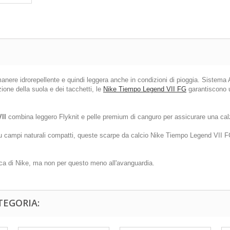
manere idrorepellente e quindi leggera anche in condizioni di pioggia. Sistema 
ione della suola e dei tacchetti, le
Nike Tiempo Legend VII FG
garantiscono u
II
combina leggero Flyknit e pelle premium di canguro per assicurare una calza
su campi naturali compatti, queste scarpe da calcio Nike Tiempo Legend VII F
ica di Nike, ma non per questo meno all'avanguardia.
TEGORIA: