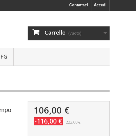
Contattaci
Accedi
Carrello
(vuoto)
 FG
106,00 €
empo
-116,00 €
222,00 €