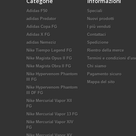
Categorie
Informazioni
Adidas F50
Speciali
adidas Predator
Nuovi prodotti
Adidas Copa FG
I più venduti
Adidas X FG
Contattaci
adidas Nemeziz
Spedizione
Nike Tiempo Legend FG
Rientro della merce
Nike Magista Opus II FG
Termini e condizioni d'us
Nike Magista Obra II FG
Chi siamo
Nike Hypervenom Phantom
Pagamento sicuro
III FG
Mappa del sito
Nike Hypervenom Phantom
III DF FG
Nike Mercurial Vapor XII
FG
Nike Mercurial Vapor 13 FG
Nike Mercurial Vapor XIV
FG
Nike Mercurial Vapor XV