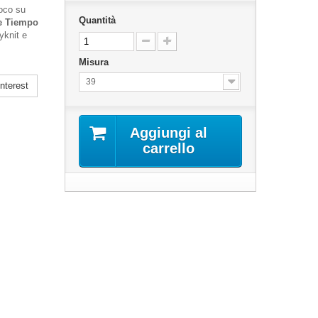
ioco su
Quantità
e Tiempo
yknit e
Misura
39
nterest
Aggiungi al
carrello