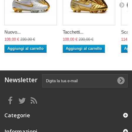
Nuovo...
Tacchetti...
Scarp
108,00 €
230,00 €
108,00 €
230,00 €
114,0
Aggiungi al carrello
Aggiungi al carrello
Aggi
Newsletter
Categorie
Informazioni