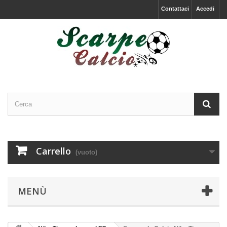
Contattaci
Accedi
Carrello
(vuoto)
MENÙ