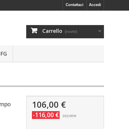
Contattaci
Accedi
Carrello
(vuoto)
 FG
106,00 €
empo
-116,00 €
222,00 €