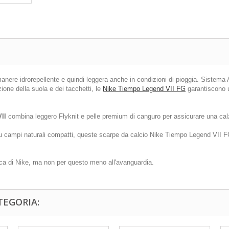
manere idrorepellente e quindi leggera anche in condizioni di pioggia. Sistema 
ione della suola e dei tacchetti, le
Nike Tiempo Legend VII FG
garantiscono u
II
combina leggero Flyknit e pelle premium di canguro per assicurare una calza
su campi naturali compatti, queste scarpe da calcio Nike Tiempo Legend VII F
ica di Nike, ma non per questo meno all'avanguardia.
TEGORIA: