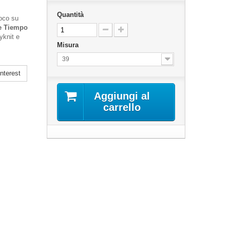
Quantità
ioco su
e Tiempo
yknit e
Misura
39
nterest
Aggiungi al
carrello