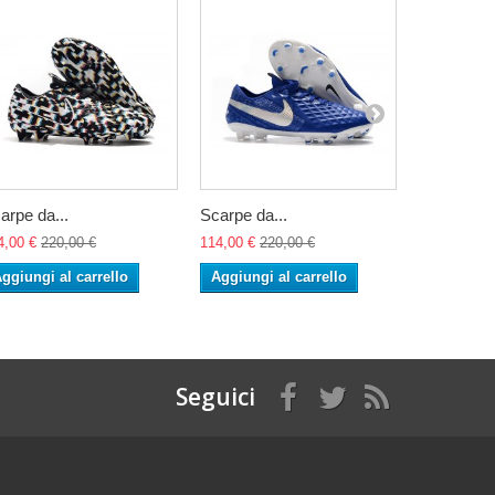
arpe da...
Scarpe da...
Scarpe da.
4,00 €
220,00 €
114,00 €
220,00 €
114,00 €
22
ggiungi al carrello
Aggiungi al carrello
Aggiungi 
Seguici