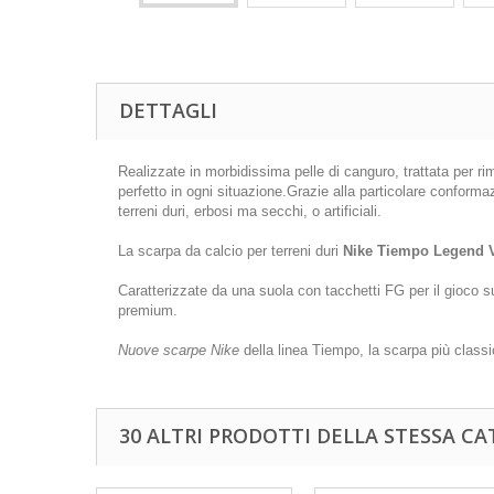
DETTAGLI
Realizzate in morbidissima pelle di canguro, trattata per ri
perfetto in ogni situazione.Grazie alla particolare conformaz
terreni duri, erbosi ma secchi, o artificiali.
La scarpa da calcio per terreni duri
Nike Tiempo Legend V
Caratterizzate da una suola con tacchetti FG per il gioco 
premium.
Nuove scarpe Nike
della linea Tiempo, la scarpa più class
30 ALTRI PRODOTTI DELLA STESSA CA