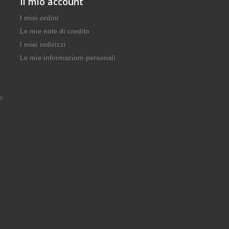
Il mio account
I miei ordini
Le mie note di credito
I miei indirizzi
Le mie informazioni personali
o