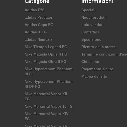
Categorie
Informazioni
Adidas F50
Speciali
adidas Predator
Nuovi prodotti
Adidas Copa FG
I più venduti
Adidas X FG
Contattaci
adidas Nemeziz
Spedizione
Nike Tiempo Legend FG
Rientro della merce
Nike Magista Opus II FG
Termini e condizioni d'us
Nike Magista Obra II FG
Chi siamo
Nike Hypervenom Phantom
Pagamento sicuro
III FG
Mappa del sito
Nike Hypervenom Phantom
III DF FG
Nike Mercurial Vapor XII
FG
Nike Mercurial Vapor 13 FG
Nike Mercurial Vapor XIV
FG
Nike Mercurial Vapor XV