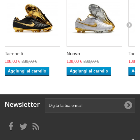
Tacchetti...
Nuovo...
Tacche
108,00 €
230,00 €
108,00 €
230,00 €
108,0
Aggiungi al carrello
Aggiungi al carrello
Aggi
Newsletter