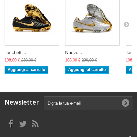
Tacchetti...
Nuovo...
Tacche
108,00 €
230,00 €
108,00 €
230,00 €
108,0
Aggiungi al carrello
Aggiungi al carrello
Aggi
Newsletter