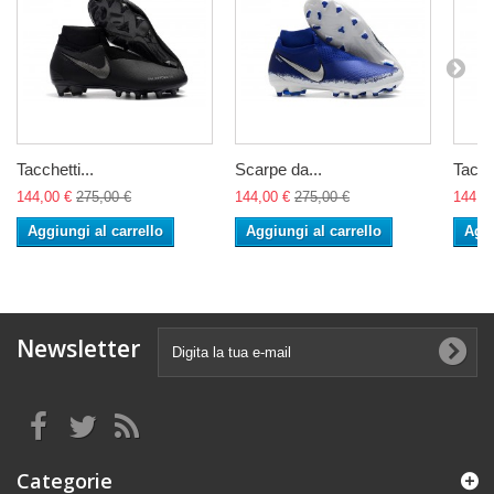
Tacchetti...
Scarpe da...
Tacche
144,00 €
275,00 €
144,00 €
275,00 €
144,0
Aggiungi al carrello
Aggiungi al carrello
Aggi
Newsletter
Categorie