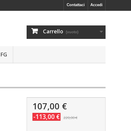
Contattaci
Accedi
Carrello
(vuoto)
 FG
107,00 €
-113,00 €
220,00 €