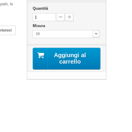
atti, le
Quantità
Misura
nterest
39
Aggiungi al
carrello