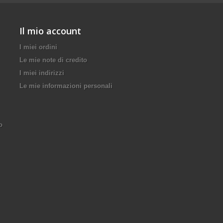
Il mio account
I miei ordini
Le mie note di credito
I miei indirizzi
Le mie informazioni personali
o