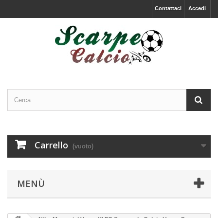
Contattaci
Accedi
Carrello
(vuoto)
MENÙ