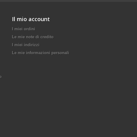
Il mio account
I miei ordini
Le mie note di credito
I miei indirizzi
Le mie informazioni personali
o