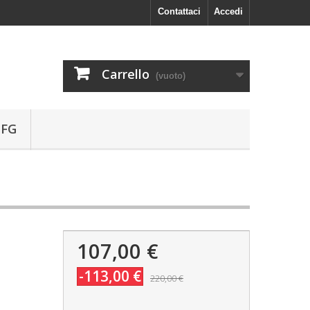
Contattaci
Accedi
Carrello
(vuoto)
 FG
107,00 €
-113,00 €
220,00 €