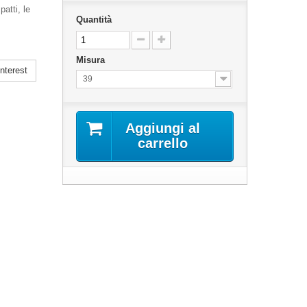
atti, le
Quantità
Misura
nterest
39
Aggiungi al
carrello