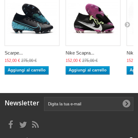
Scarpe...
Nike Scapra...
Nike 
152,00 €
275,00 €
152,00 €
275,00 €
152,0
Aggiungi al carrello
Aggiungi al carrello
Aggi
Newsletter