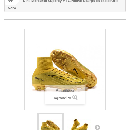
Nike Mercurial Superfly V FG Nuove Scarpa da calcio Oro
Nero
Visualizza
ingrandito