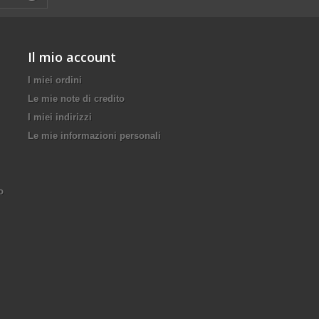
Il mio account
I miei ordini
Le mie note di credito
I miei indirizzi
Le mie informazioni personali
o