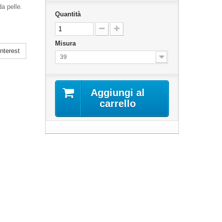
a pelle.
Quantità
Misura
nterest
39
Aggiungi al
carrello