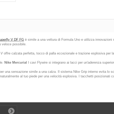
Superfly V DF FG
è simile a una vettura di Formula Uno e utilizza innovazioni s
 veloce possibile.
 V
offre calzata perfetta, tocco di palla eccezionale e trazione esplosiva per 
le.
Nike Mercurial
I cavi Flywire si integrano ai lacci per un'aderenza superior
er una sensazione simile a una calza. Il sistema Nike Grip interno evita lo sci
aturalmente al tuo piede per una velocità esplosiva. I tacchetti posizionati co