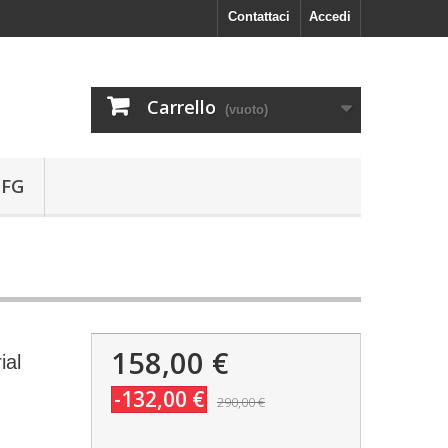
Contattaci
Accedi
Carrello
(vuoto)
 FG
158,00 €
ial
-132,00 €
290,00 €