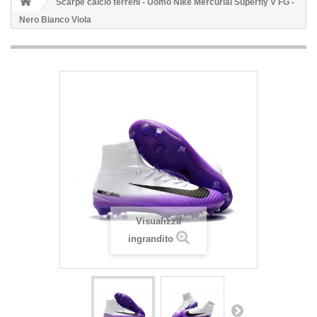
Scarpe calcio terreni - Uomo Nike Mercurial Superfly V FG -
Nero Bianco Viola
Visualizza
ingrandito