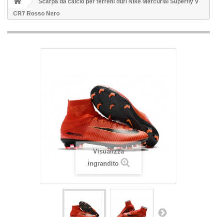
Scarpa da calcio per terreni duri Nike Mercurial Superfly V
CR7 Rosso Nero
Visualizza
ingrandito