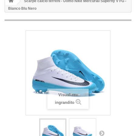
Scarpe calcio terreni - Uomo Nike Mercurial Superfly V FG -
Bianco Blu Nero
Visualizza
ingrandito