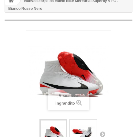
Nuovo scarpe da calcio Nike Mercurial Superfly V FG -
Bianco Rosso Nero
Visualizza
ingrandito