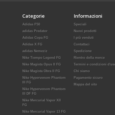
Categorie
Informazioni
Adidas F50
Speciali
adidas Predator
Nuovi prodotti
Adidas Copa FG
I più venduti
Adidas X FG
Contattaci
adidas Nemeziz
Spedizione
Nike Tiempo Legend FG
Rientro della merce
Nike Magista Opus II FG
Termini e condizioni d'us
Nike Magista Obra II FG
Chi siamo
Nike Hypervenom Phantom
Pagamento sicuro
III FG
Mappa del sito
Nike Hypervenom Phantom
III DF FG
Nike Mercurial Vapor XII
FG
Nike Mercurial Vapor 13 FG