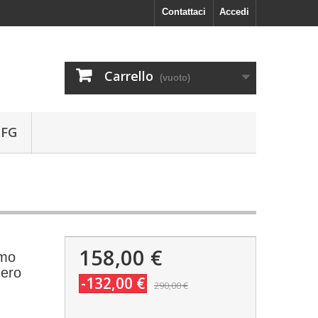
Contattaci
Accedi
Carrello
(vuoto)
 FG
158,00 €
omo
Nero
-132,00 €
290,00 €