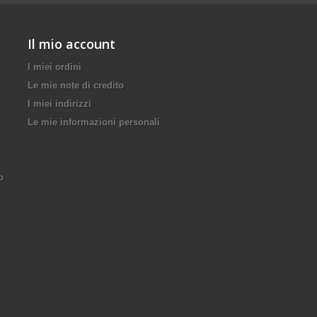
Il mio account
I miei ordini
Le mie note di credito
I miei indirizzi
Le mie informazioni personali
o