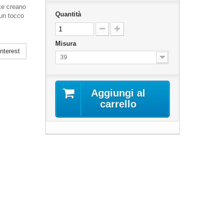
te creano
Quantità
 un tocco
Misura
nterest
39
Aggiungi al
carrello