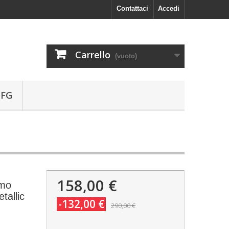
Contattaci
Accedi
Carrello
(vuoto)
 FG
158,00 €
omo
tallic
-132,00 €
290,00 €