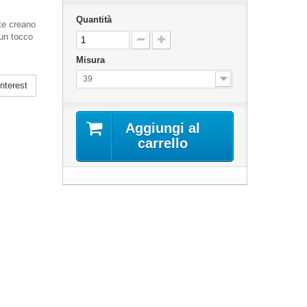
Quantità
te creano
 un tocco
Misura
39
nterest
Aggiungi al
carrello