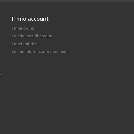
Il mio account
I miei ordini
Le mie note di credito
I miei indirizzi
Le mie informazioni personali
o