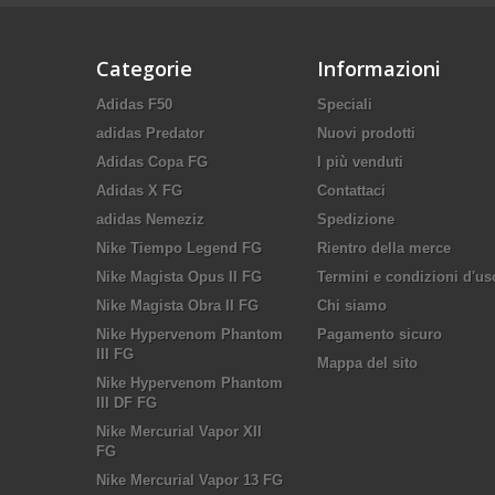
Categorie
Informazioni
Adidas F50
Speciali
adidas Predator
Nuovi prodotti
Adidas Copa FG
I più venduti
Adidas X FG
Contattaci
adidas Nemeziz
Spedizione
Nike Tiempo Legend FG
Rientro della merce
Nike Magista Opus II FG
Termini e condizioni d'us
Nike Magista Obra II FG
Chi siamo
Nike Hypervenom Phantom
Pagamento sicuro
III FG
Mappa del sito
Nike Hypervenom Phantom
III DF FG
Nike Mercurial Vapor XII
FG
Nike Mercurial Vapor 13 FG