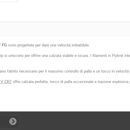
7 FG
sono progettate per dare una velocità imbattibile.
p si uniscono per offrire una calzata stabile e sicura. I filamenti in Flyknit in
no l'attrito necessario per il massimo controllo di palla e un tocco in velocità
y V CR7
offre calzata perfetta, tocco di palla eccezionale e trazione esplosiva