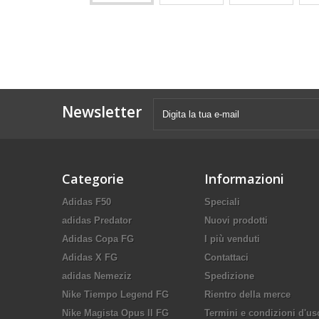
Newsletter
Categorie
Informazioni
Adidas F50
Speciali
adidas Predator
Nuovi prodotti
Adidas Copa FG
I più venduti
Adidas X FG
Contattaci
adidas Nemeziz
Spedizione
Nike Tiempo Legend FG
Rientro della merce
Nike Magista Opus II FG
Termini e condizioni d'us