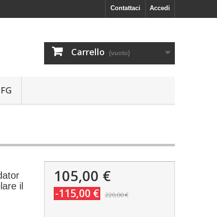
Contattaci
Accedi
Carrello
(vuoto)
 FG
105,00 €
dator
are il
-115,00 €
220,00 €