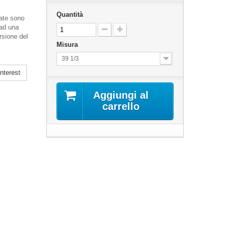
Quantità
zate sono
 ad una
rsione del
Misura
39 1/3
nterest
Aggiungi al
carrello