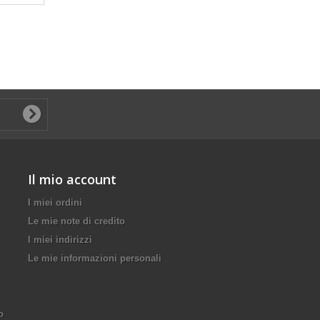
Il mio account
I miei ordini
Le mie note di credito
I miei indirizzi
Le mie informazioni personali
o