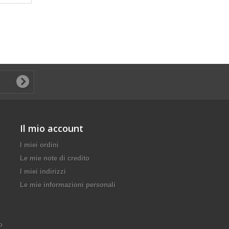
Il mio account
I miei ordini
Le mie note di credito
I miei indirizzi
Le mie informazioni personali
o