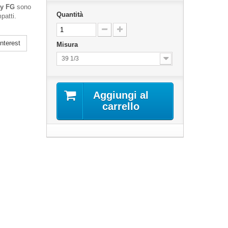
ty FG
sono
Quantità
patti.
nterest
Misura
39 1/3
Aggiungi al
carrello