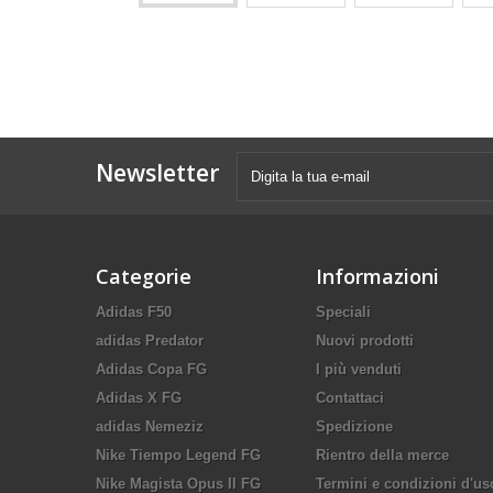
Newsletter
Categorie
Informazioni
Adidas F50
Speciali
adidas Predator
Nuovi prodotti
Adidas Copa FG
I più venduti
Adidas X FG
Contattaci
adidas Nemeziz
Spedizione
Nike Tiempo Legend FG
Rientro della merce
Nike Magista Opus II FG
Termini e condizioni d'us