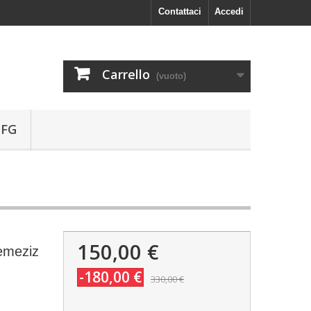
Contattaci
Accedi
Carrello
(vuoto)
 FG
150,00 €
emeziz
-180,00 €
330,00 €