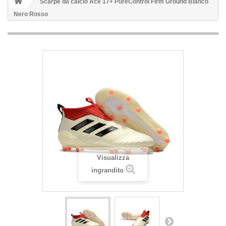
Scarpe da calcio Ace 17+ PureControl Firm Ground Bianco
Nero Rosso
Visualizza
ingrandito