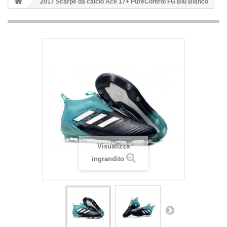
2017 Scarpe da calcio Ace 17+ PureControl FG Blu Bianco
Visualizza
ingrandito