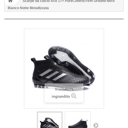
Scarpe da calcio Ace 17+ PureControl Firm Ground Nero
Bianco Notte Metallizzata
Visualizza
ingrandito