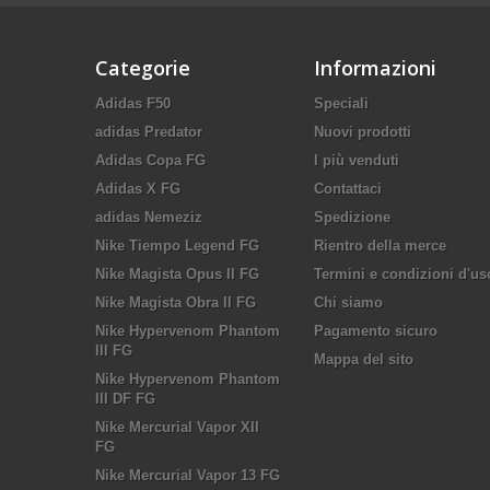
Categorie
Informazioni
Adidas F50
Speciali
adidas Predator
Nuovi prodotti
Adidas Copa FG
I più venduti
Adidas X FG
Contattaci
adidas Nemeziz
Spedizione
Nike Tiempo Legend FG
Rientro della merce
Nike Magista Opus II FG
Termini e condizioni d'us
Nike Magista Obra II FG
Chi siamo
Nike Hypervenom Phantom
Pagamento sicuro
III FG
Mappa del sito
Nike Hypervenom Phantom
III DF FG
Nike Mercurial Vapor XII
FG
Nike Mercurial Vapor 13 FG