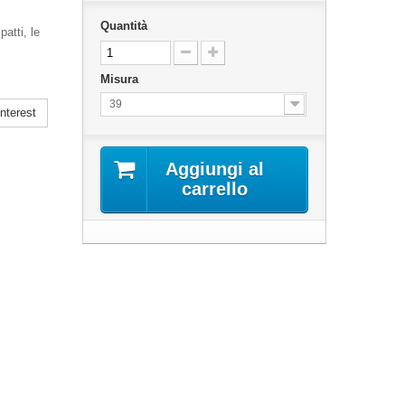
Quantità
atti, le
Misura
39
nterest
Aggiungi al
carrello