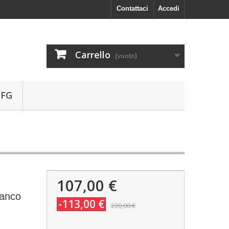
Contattaci
Accedi
Carrello
(vuoto)
 FG
107,00 €
ianco
-113,00 €
220,00 €