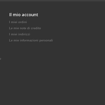
Il mio account
I miei ordini
Le mie note di credito
I miei indirizzi
Le mie informazioni personali
o